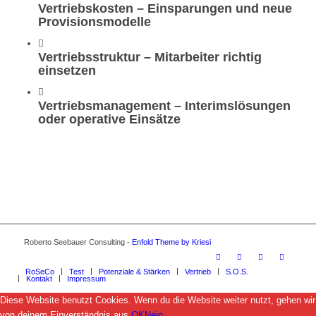
Vertriebskosten – Einsparungen und neue
Provisionsmodelle
Vertriebsstruktur – Mitarbeiter richtig
einsetzen
Vertriebsmanagement – Interimslösungen
oder operative Einsätze
Roberto Seebauer Consulting -
Enfold Theme by Kriesi
RoSeCo
Test
Potenziale & Stärken
Vertrieb
S.O.S.
Kontakt
Impressum
Diese Website benutzt Cookies. Wenn du die Website weiter nutzt, gehen wir
von deinem Einverständnis aus.
OK
Nein