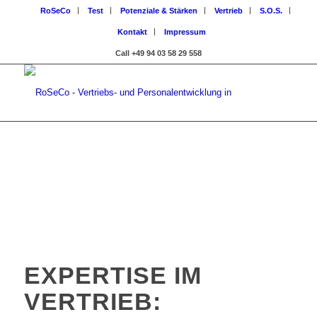
VORBEREITUNG
RoSeCo
Test
Potenziale & Stärken
Vertrieb
S.O.S.
UND STETIGE
Kontakt
Impressum
HANDLUNG
Call +49 94 03 58 29 558
VORAUS!
Wie Sie Ihren Vertrieb optimieren und damit Ihren
Jahresumsatz planbar steigern! …
– ganz ohne Stress!
EXPERTISE IM
VERTRIEB: